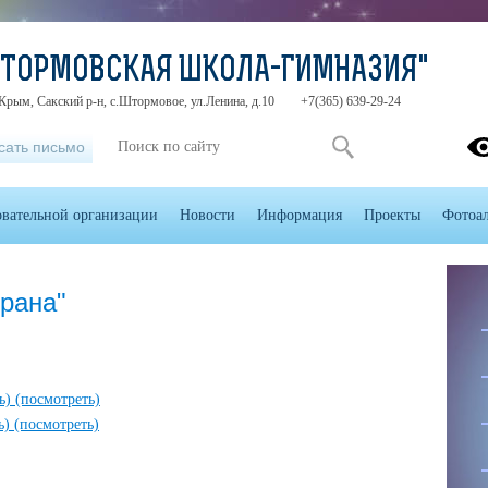
ШТОРМОВСКАЯ ШКОЛА-ГИМНАЗИЯ"
Крым, Сакский р-н, с.Штормовое, ул.Ленина, д.10
+7(365) 639-29-24
сать письмо
овательной организации
Новости
Информация
Проекты
Фотоа
рана"
ть)
(посмотреть)
ть)
(посмотреть)