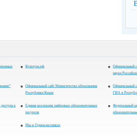
ственных
Культура.рф
Официальный с
науки Российск
ование"
Официальный сайт Министерства образования
Официальный с
Республики Крым
ГИА в Респуб
 доступа к
Единая коллекция цифровых образовательных
Федеральный ц
ресурсов
образовательны
Мы в Одноклассниках