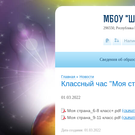
МБОУ "
296550, Республика 
Напи
Сведения об образ
Главная
»
Новости
Классный час "Моя ст
01.03.2022
Моя страна_6-8 класс+.pdf
(скача
Моя страна_9-11 класс.pdf
(скача
Дата создания: 01.03.2022