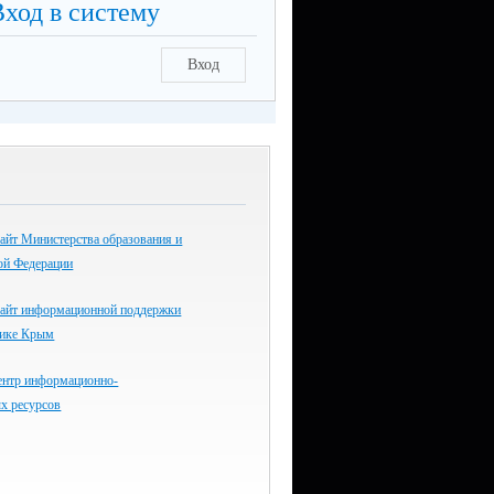
Вход в систему
Вход
айт Министерства образования и
ой Федерации
айт информационной поддержки
лике Крым
ентр информационно-
х ресурсов