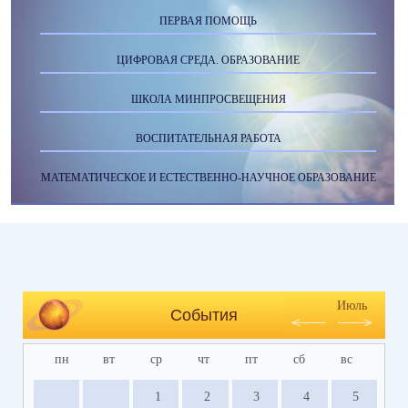
ПЕРВАЯ ПОМОЩЬ
ЦИФРОВАЯ СРЕДА. ОБРАЗОВАНИЕ
ШКОЛА МИНПРОСВЕЩЕНИЯ
ВОСПИТАТЕЛЬНАЯ РАБОТА
МАТЕМАТИЧЕСКОЕ И ЕСТЕСТВЕННО-НАУЧНОЕ ОБРАЗОВАНИЕ
Июль
События
пн
вт
ср
чт
пт
сб
вс
1
2
3
4
5