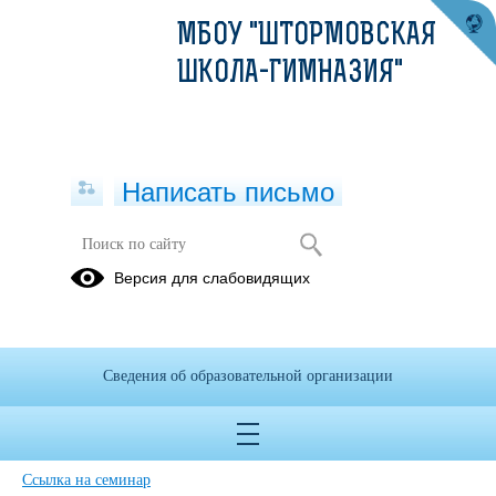
МБОУ "ШТОРМОВСКАЯ
ШКОЛА-ГИМНАЗИЯ"
Написать письмо
10 марта 2022 года в 10:00 (мск)
Версия для слабовидящих
состоится онлайн-мероприятие
цикла семинаров «Методики
успешных практик по финансовой
грамотности».
Сведения об образовательной организации
10.03.2022
Ссылка на семинар