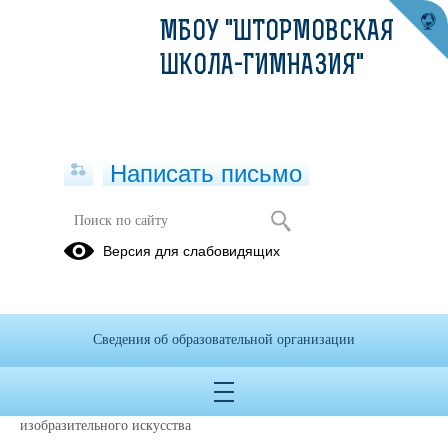
МБОУ "ШТОРМОВСКАЯ
ШКОЛА-ГИМНАЗИЯ"
Написать письмо
Педагоги
Версия для слабовидящих
19.08.2022
Ситаптиева Эльвира Семитовна - руководитель центра "Точка
роста"
Сведения об образовательной организации
Шарпоева Ирина Владимировна - учитель физики
Щербакова Елена Викторовна - учитель биологии и химии
Перминова Ольга Николаевна - учитель труда (технологии) и
изобразительного искусства