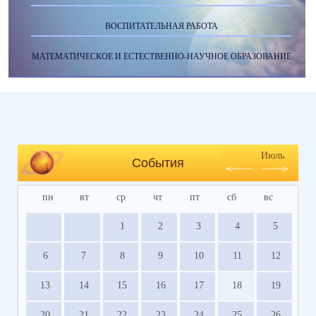
ВОСПИТАТЕЛЬНАЯ РАБОТА
МАТЕМАТИЧЕСКОЕ И ЕСТЕСТВЕННО-НАУЧНОЕ ОБРАЗОВАНИЕ
Июль
События
пн
вт
ср
чт
пт
сб
вс
1
2
3
4
5
6
7
8
9
10
11
12
13
14
15
16
17
18
19
20
21
22
23
24
25
26