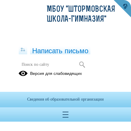
МБОУ "ШТОРМОВСКАЯ
ШКОЛА-ГИМНАЗИЯ"
Написать письмо
Часто задаваемые вопросы и ответы
Версия для слабовидящих
19.08.2022
В случае возникновения вопросов, связанных в работой центра
"Точка роста" в МБОУ "Штормовская школа-гимназия", вы можете
Сведения об образовательной организации
+7(365)
обратиться за справочной информацией по телефону:
639-29-24 или адресу электронной почты:
school_sakskiy-
rayon22@crimeaedu.ru