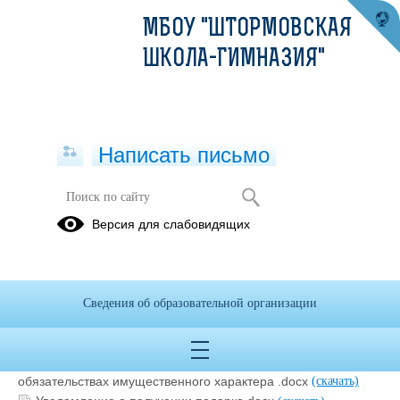
МБОУ "ШТОРМОВСКАЯ
ШКОЛА-ГИМНАЗИЯ"
Написать письмо
Формы документов, связанных с
Версия для слабовидящих
противодействием коррупции, для
заполнения
05.07.2023
Сведения об образовательной организации
Сведения о доходах, расходах, об имуществе и
обязательствах имущественного характера .docx
(скачать)