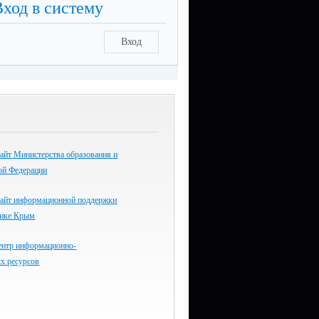
Вход в систему
Вход
айт Министерства образования и
ой Федерации
айт информационной поддержки
лике Крым
ентр информационно-
х ресурсов