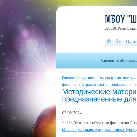
МБОУ "
296550, Республика 
Напи
Сведения об образ
Главная
»
Функциональная грамотность
»
финансовой грамотности, предназначенн
Методические матери
предназначенные для
03.02.2024
1. Особенности обучения финансовой 
obucheniya-finansovoy-gramotnosti-lyude