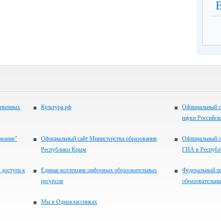
ственных
Культура.рф
Официальный с
науки Российск
ование"
Официальный сайт Министерства образования
Официальный с
Республики Крым
ГИА в Респуб
 доступа к
Единая коллекция цифровых образовательных
Федеральный ц
ресурсов
образовательны
Мы в Одноклассниках