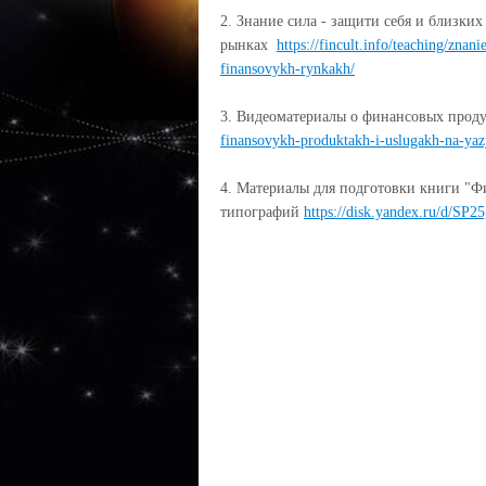
2. Знание сила - защити себя и близки
рынках
https://fincult.info/teaching/znan
finansovykh-rynkakh/
3. Видеоматериалы о финансовых проду
finansovykh-produktakh-i-uslugakh-na-yaz
4. Материалы для подготовки книги "Ф
типографий
https://disk.yandex.ru/d/S