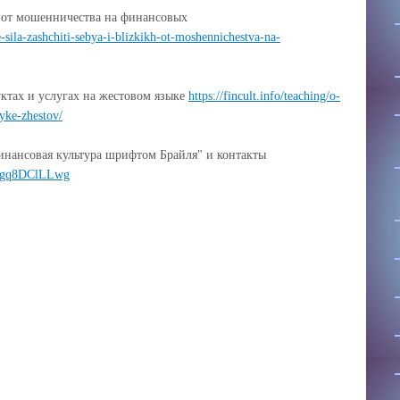
х от мошенничества на финансовых
ie-sila-zashchiti-sebya-i-blizkikh-ot-moshennichestva-na-
ктах и услугах на жестовом языке
https://fincult.info/teaching/o-
yke-zhestov/
инансовая культура шрифтом Брайля" и контакты
P25gq8DClLLwg