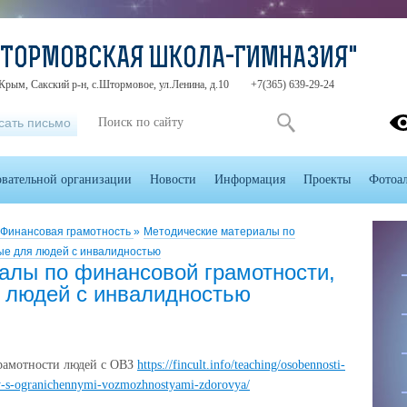
ШТОРМОВСКАЯ ШКОЛА-ГИМНАЗИЯ"
Крым, Сакский р-н, с.Штормовое, ул.Ленина, д.10
+7(365) 639-29-24
сать письмо
овательной организации
Новости
Информация
Проекты
Фотоа
Финансовая грамотность
»
Методические материалы по
ые для людей с инвалидностью
алы по финансовой грамотности,
 людей с инвалидностью
грамотности людей с ОВЗ
https://fincult.info/teaching/osobennosti-
y-s-ogranichennymi-vozmozhnostyami-zdorovya/