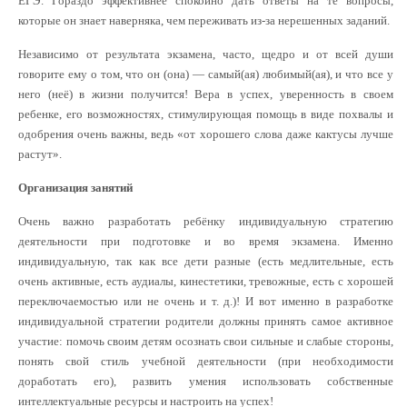
ЕГЭ. Гораздо эффективнее спокойно дать ответы на те вопросы,
которые он знает наверняка, чем переживать из-за нерешенных заданий.
Независимо от результата экзамена, часто, щедро и от всей души
говорите ему о том, что он (она) — самый(ая) любимый(ая), и что все у
него (неё) в жизни получится! Вера в успех, уверенность в своем
ребенке, его возможностях, стимулирующая помощь в виде похвалы и
одобрения очень важны, ведь «от хорошего слова даже кактусы лучше
растут».
Организация занятий
Очень важно разработать ребёнку индивидуальную стратегию
деятельности при подготовке и во время экзамена. Именно
индивидуальную, так как все дети разные (есть медлительные, есть
очень активные, есть аудиалы, кинестетики, тревожные, есть с хорошей
переключаемостью или не очень и т. д.)! И вот именно в разработке
индивидуальной стратегии родители должны принять самое активное
участие: помочь своим детям осознать свои сильные и слабые стороны,
понять свой стиль учебной деятельности (при необходимости
доработать его), развить умения использовать собственные
интеллектуальные ресурсы и настроить на успех!