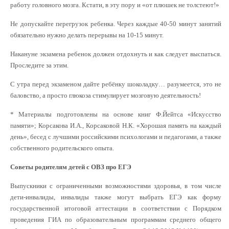
работу головного мозга. Кстати, в эту пору и «от плюшек не толстеют!»
Не допускайте перегрузок ребенка. Через каждые 40-50 минут занятий
обязательно нужно делать перерывы на 10-15 минут.
Накануне экзамена ребенок должен отдохнуть и как следует выспаться.
Проследите за этим.
С утра перед экзаменом дайте ребёнку шоколадку… разумеется, это не
баловство, а просто глюкоза стимулирует мозговую деятельность!
* Материалы подготовлены на основе книг Ф.Йейтса «Искусство
памяти»; Корсакова И.А., Корсаковой Н.К. «Хорошая память на каждый
день», бесед с лучшими российскими психологами и педагогами, а также
собственного родительского опыта.
Советы родителям детей с ОВЗ про ЕГЭ
Выпускники с ограниченными возможностями здоровья, в том числе
дети-инвалиды, инвалиды также могут выбрать ЕГЭ как форму
государственной итоговой аттестации в соответствии с Порядком
проведения ГИА по образовательным программам среднего общего