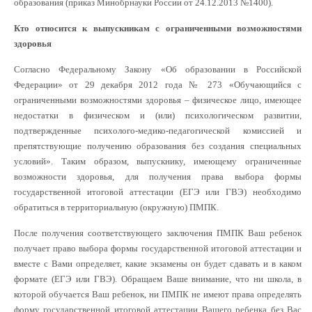
образования (приказ Минобрнауки России от 24.12.2013 №1400).
Кто относится к выпускникам с ограниченными возможностями
здоровья
Согласно Федеральному Закону «Об образовании в Российской
Федерации» от 29 декабря 2012 года № 273 «Обучающийся с
ограниченными возможностями здоровья – физическое лицо, имеющее
недостатки в физическом и (или) психологическом развитии,
подтвержденные психолого-медико-педагогической комиссией и
препятствующие получению образования без создания специальных
условий». Таким образом, выпускнику, имеющему ограниченные
возможности здоровья, для получения права выбора формы
государственной итоговой аттестации (ЕГЭ или ГВЭ) необходимо
обратиться в территориальную (окружную) ПМПК.
После получения соответствующего заключения ПМПК Ваш ребенок
получает право выбора формы государственной итоговой аттестации и
вместе с Вами определяет, какие экзамены он будет сдавать и в каком
формате (ЕГЭ или ГВЭ). Обращаем Ваше внимание, что ни школа, в
которой обучается Ваш ребенок, ни ПМПК не имеют права определять
форму государственной итоговой аттестации Вашего ребенка без Вас