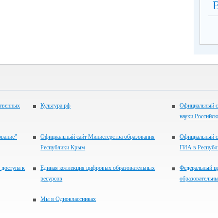
ственных
Культура.рф
Официальный с
науки Российск
ование"
Официальный сайт Министерства образования
Официальный с
Республики Крым
ГИА в Респуб
 доступа к
Единая коллекция цифровых образовательных
Федеральный ц
ресурсов
образовательны
Мы в Одноклассниках