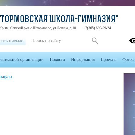
ШТОРМОВСКАЯ ШКОЛА-ГИМНАЗИЯ"
Крым, Сакский р-н, с.Штормовое, ул.Ленина, д.10
+7(365) 639-29-24
сать письмо
овательной организации
Новости
Информация
Проекты
Фотоа
аникулы