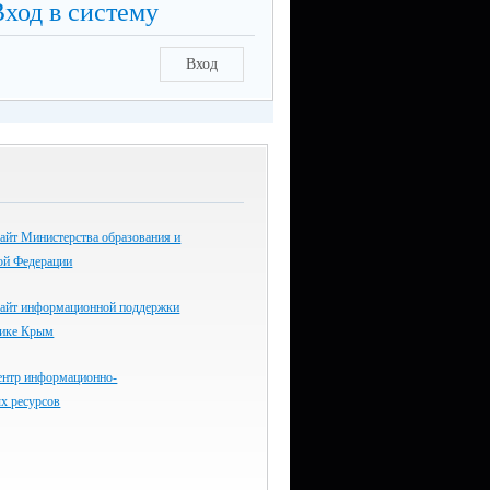
Вход в систему
Вход
айт Министерства образования и
ой Федерации
айт информационной поддержки
лике Крым
ентр информационно-
х ресурсов