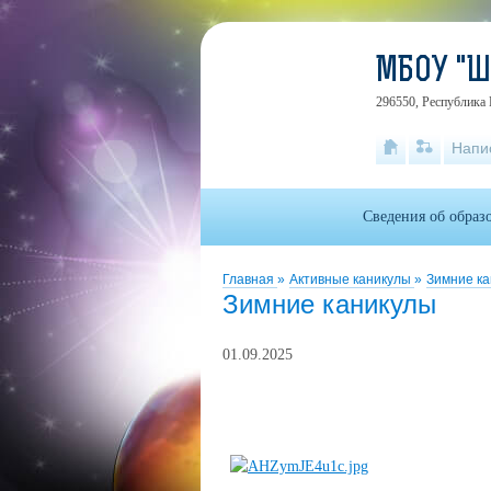
МБОУ "
296550, Республика 
Напи
Сведения об образ
Главная
»
Активные каникулы
»
Зимние к
Зимние каникулы
01.09.2025