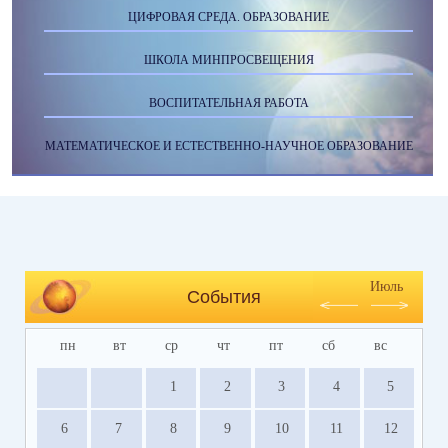
ЦИФРОВАЯ СРЕДА. ОБРАЗОВАНИЕ
ШКОЛА МИНПРОСВЕЩЕНИЯ
ВОСПИТАТЕЛЬНАЯ РАБОТА
МАТЕМАТИЧЕСКОЕ И ЕСТЕСТВЕННО-НАУЧНОЕ ОБРАЗОВАНИЕ
Июль
События
пн
вт
ср
чт
пт
сб
вс
1
2
3
4
5
6
7
8
9
10
11
12