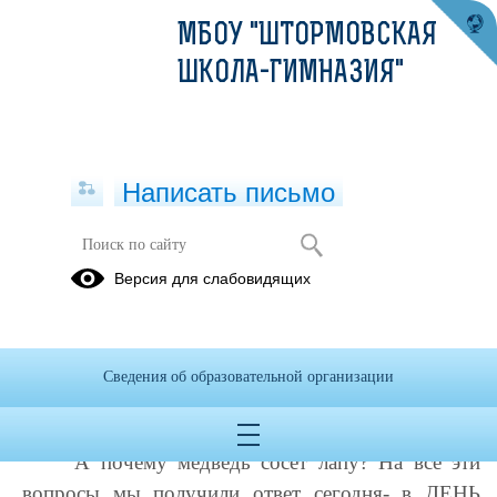
МБОУ "ШТОРМОВСКАЯ
ШКОЛА-ГИМНАЗИЯ"
Написать письмо
11-й день. День природы
Версия для слабовидящих
09.10.2025
А сколько ног у паука?
Сведения об образовательной организации
А сколько лет живет черепаха?
А чем поет кузнечик?
А почему медведь сосет лапу? На все эти
вопросы мы получили ответ сегодня- в ДЕНЬ