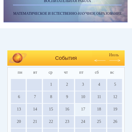
ВОСПИТАТЕЛЬНАЯ РАБОТА
МАТЕМАТИЧЕСКОЕ И ЕСТЕСТВЕННО-НАУЧНОЕ ОБРАЗОВАНИЕ
Июль
События
пн
вт
ср
чт
пт
сб
вс
1
2
3
4
5
6
7
8
9
10
11
12
13
14
15
16
17
18
19
20
21
22
23
24
25
26