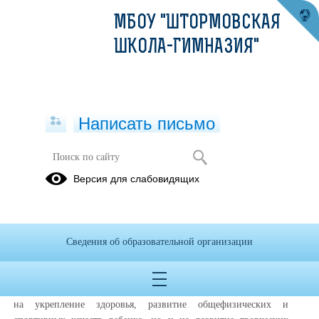
МБОУ "ШТОРМОВСКАЯ
ШКОЛА-ГИМНАЗИЯ"
Написать письмо
Спортивный туризм
Версия для слабовидящих
01.11.2022
На базе МБОУ "Штормовская школа-гимназия" проходят занятия
внеурочной деятельности "Спортивный туризм".
Сведения об образовательной организации
Направленность программы-
Туристко-краеведческое
Цель-
заключается в том, что она направлена не только
на укрепление здоровья, развитие общефизических и