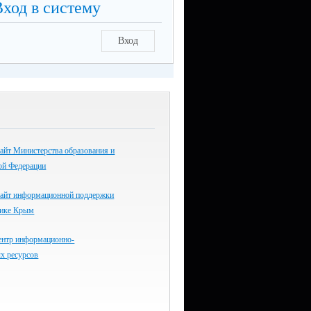
Вход в систему
Вход
айт Министерства образования и
ой Федерации
айт информационной поддержки
лике Крым
ентр информационно-
х ресурсов