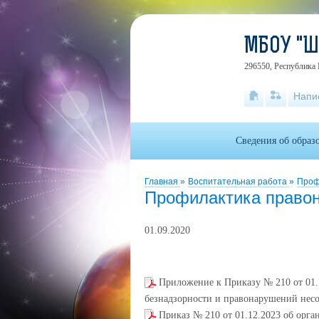
МБОУ "
296550, Республика 
Напи
Сведения об образ
Главная
»
Воспитательная работа
»
Проф
Профилактика правон
01.09.2020
Приложение к Приказу № 210 от 01.
безнадзорности и правонарушений нес
Приказ № 210 от 01.12.2023 об орг