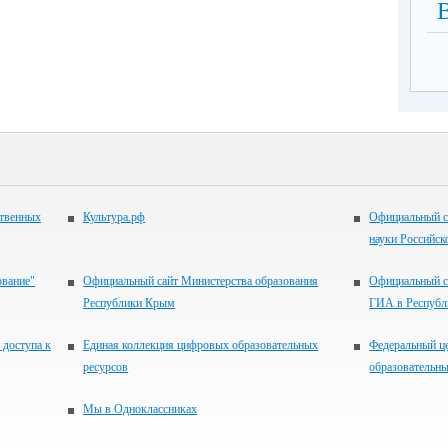
ственных
Культура.рф
Официальный с
науки Российск
ование"
Официальный сайт Министерства образования
Официальный с
Республики Крым
ГИА в Респуб
 доступа к
Единая коллекция цифровых образовательных
Федеральный ц
ресурсов
образовательны
Мы в Одноклассниках