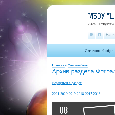
МБОУ "
296550, Республика 
Напи
Сведения об образ
Главная
»
Фотоальбомы
Архив раздела Фото
Вернуться в раздел
2021
2020
2019
2018
2017
2016
08