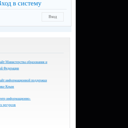
Вход в систему
Вход
айт Министерства образования и
ой Федерации
айт информационной поддержки
лике Крым
ентр информационно-
х ресурсов