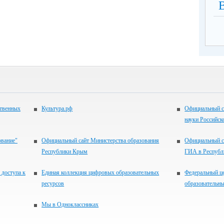
ственных
Культура.рф
Официальный с
науки Российск
ование"
Официальный сайт Министерства образования
Официальный с
Республики Крым
ГИА в Респуб
 доступа к
Единая коллекция цифровых образовательных
Федеральный ц
ресурсов
образовательны
Мы в Одноклассниках