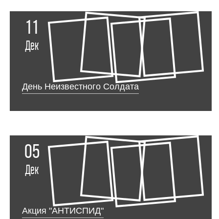
11
Дек
День Неизвестного Солдата
05
Дек
Акция "АНТИСПИД"