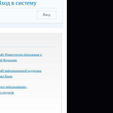
Вход в систему
Вход
айт Министерства образования и
ой Федерации
айт информационной поддержки
лике Крым
ентр информационно-
х ресурсов