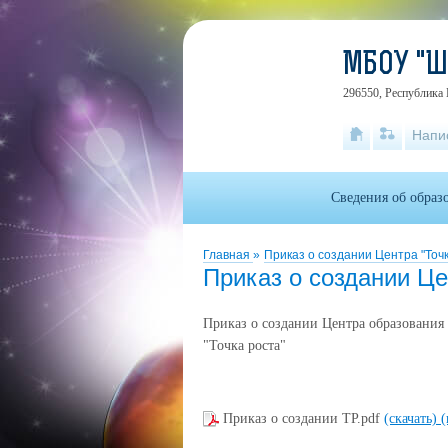
МБОУ "
296550, Республика 
Напи
Сведения об образ
Главная
»
Приказ о создании Центра "Точк
Приказ о создании Це
Приказ о создании Центра образования
"Точка роста"
Приказ о создании ТР.pdf
(скачать)
(