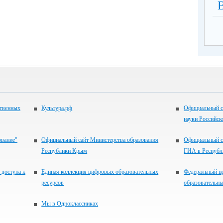
ственных
Культура.рф
Официальный с
науки Российск
ование"
Официальный сайт Министерства образования
Официальный с
Республики Крым
ГИА в Респуб
 доступа к
Единая коллекция цифровых образовательных
Федеральный ц
ресурсов
образовательны
Мы в Одноклассниках