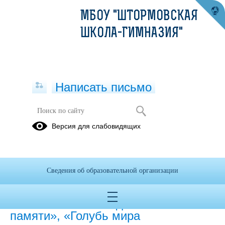
МБОУ "ШТОРМОВСКАЯ
ШКОЛА-ГИМНАЗИЯ"
Написать письмо
В Штормовском поселении
Версия для слабовидящих
активисты, работники Дома
культуры, педагоги школы- гимназии,
депутаты, приняли участие во
Всероссийских мероприятиях,
Сведения об образовательной организации
приуроченных к 75-й годовщине
Победы в Великой Отечественной
войне 1941-1945 годов: «Свеча
памяти», «Голубь мира