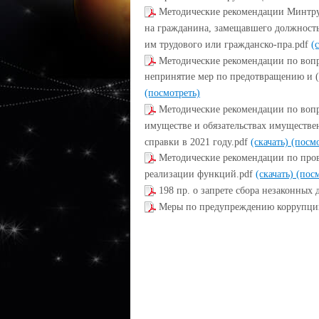
Методические рекомендации Минтру
на гражданина, замещавшего должност
им трудового или гражданско-пра.pdf
(
Методические рекомендации по вопр
непринятие мер по предотвращению и (
(посмотреть)
Методические рекомендации по вопро
имуществе и обязательствах имуществе
справки в 2021 году.pdf
(скачать)
(посмо
Методические рекомендации по про
реализации функций.pdf
(скачать)
(пос
198 пр. о запрете сбора незаконных
Меры по предупреждению коррупции