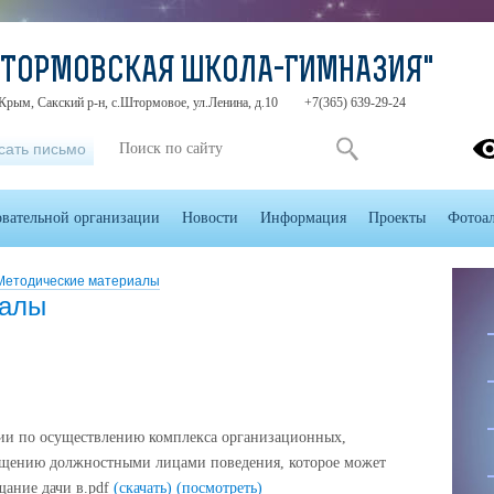
ШТОРМОВСКАЯ ШКОЛА-ГИМНАЗИЯ"
Крым, Сакский р-н, с.Штормовое, ул.Ленина, д.10
+7(365) 639-29-24
сать письмо
овательной организации
Новости
Информация
Проекты
Фотоа
Методические материалы
иалы
ии по осуществлению комплекса организационных,
ущению должностными лицами поведения, которое может
ание дачи в.pdf
(скачать)
(посмотреть)