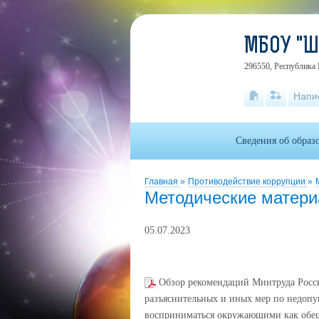
МБОУ "
296550, Республика 
Напи
Сведения об образ
Главная
»
Противодействие коррупции
»
Методические матер
05.07.2023
Обзор рекомендаций Минтруда Росс
разъяснительных и иных мер по недоп
восприниматься окружающими как обещ