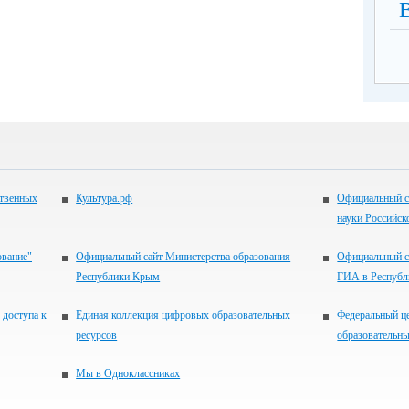
ственных
Культура.рф
Официальный с
науки Российск
ование"
Официальный сайт Министерства образования
Официальный с
Республики Крым
ГИА в Респуб
 доступа к
Единая коллекция цифровых образовательных
Федеральный ц
ресурсов
образовательны
Мы в Одноклассниках