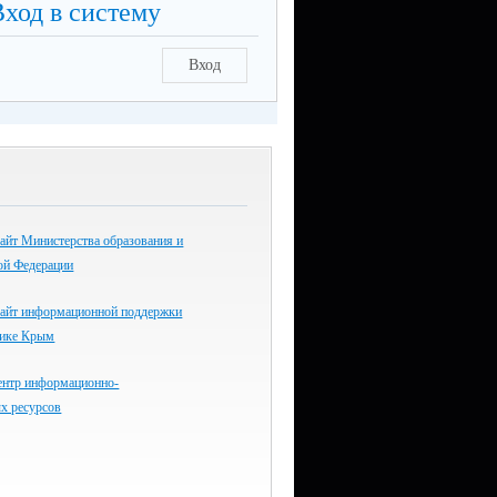
Вход в систему
Вход
айт Министерства образования и
ой Федерации
айт информационной поддержки
лике Крым
ентр информационно-
х ресурсов