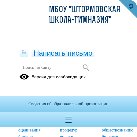
МБОУ "ШТОРМОВСКАЯ
ШКОЛА-ГИМНАЗИЯ"
Написать письмо
ГИА - 9
Версия для слабовидящих
Навигатор
Расписание
Нормативная
подготовки
ОГЭ-2026
база
к ОГЭ
Сведения об образовательной организации
Методика
Универсальные
Задания для
формирования
кодификаторы
5–9 классов
и
для
по истории,
оценивания
процедур
обществознанию,
базовых
оценки
биологии,