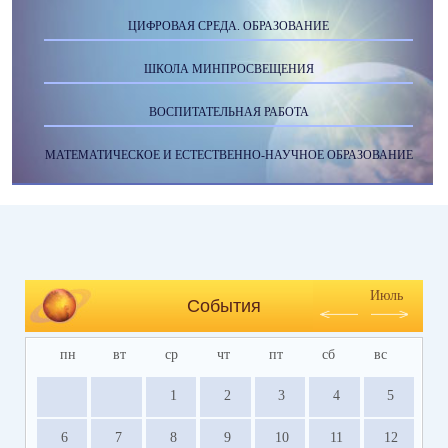
ЦИФРОВАЯ СРЕДА. ОБРАЗОВАНИЕ
ШКОЛА МИНПРОСВЕЩЕНИЯ
ВОСПИТАТЕЛЬНАЯ РАБОТА
МАТЕМАТИЧЕСКОЕ И ЕСТЕСТВЕННО-НАУЧНОЕ ОБРАЗОВАНИЕ
Июль
События
пн
вт
ср
чт
пт
сб
вс
1
2
3
4
5
6
7
8
9
10
11
12