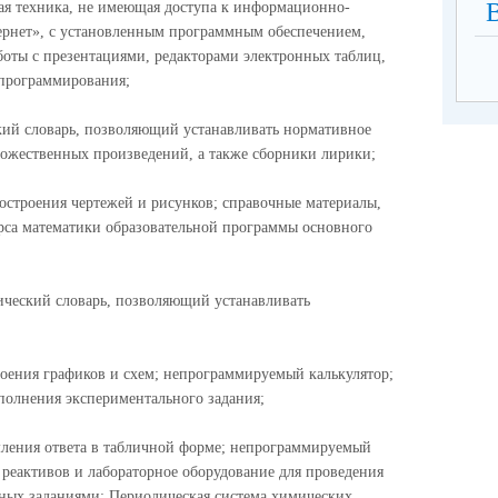
я техника, не имеющая доступа к информационно-
рнет», с установленным программным обеспечением,
оты с презентациями, редакторами электронных таблиц,
 программирования;
ий словарь, позволяющий устанавливать нормативное
дожественных произведений, а также сборники лирики;
остроения чертежей и рисунков; справочные материалы,
са математики образовательной программы основного
ческий словарь, позволяющий устанавливать
оения графиков и схем; непрограммируемый калькулятор;
полнения экспериментального задания;
ления ответа в табличной форме; непрограммируемый
 реактивов и лабораторное оборудование для проведения
ных заданиями; Периодическая система химических