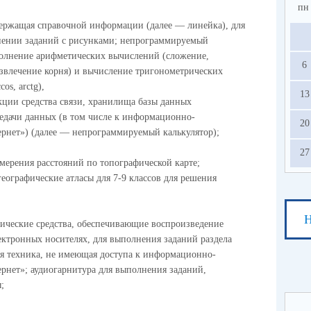
пн
ержащая справочной информации (далее — линейка), для
нении заданий с рисунками; непрограммируемый
олнение арифметических вычислений (сложение,
6
звлечение корня) и вычисление тригонометрических
cos, arctg),
13
ции средства связи, хранилища базы данных
едачи данных (в том числе к информационно-
20
рнет») (далее — непрограммируемый калькулятор);
27
ерения расстояний по топографической карте;
еографические атласы для 7-9 классов для решения
Н
ческие средства, обеспечивающие воспроизведение
ектронных носителях, для выполнения заданий раздела
 техника, не имеющая доступа к информационно-
рнет»; аудиогарнитура для выполнения заданий,
;