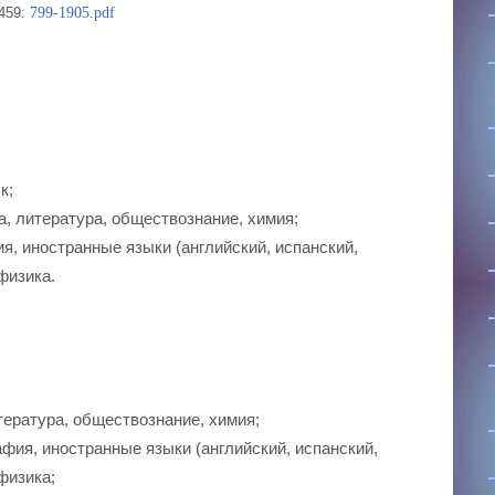
4459:
799-1905.pdf
к;
а, литература, обществознание, химия;
ия, иностранные языки (английский, испанский,
физика.
тература, обществознание, химия;
рафия, иностранные языки (английский, испанский,
физика;