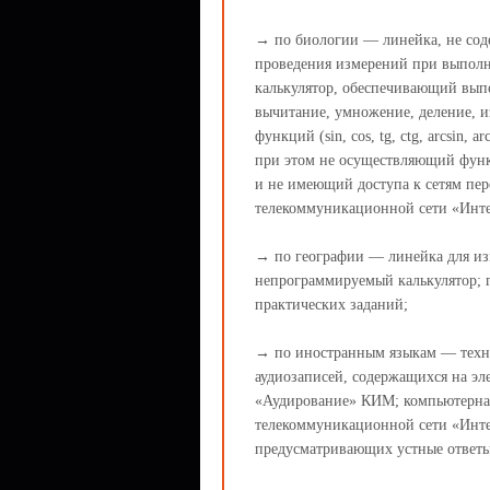
→ по биологии — линейка, не сод
проведения измерений при выпол
калькулятор, обеспечивающий вып
вычитание, умножение, деление, и
функций (sin, cos, tg, ctg, arcsin, arc
при этом не осуществляющий функ
и не имеющий доступа к сетям пер
телекоммуникационной сети «Инте
→ по географии — линейка для изм
непрограммируемый калькулятор; г
практических заданий;
→ по иностранным языкам — техни
аудиозаписей, содержащихся на эл
«Аудирование» КИМ; компьютерная
телекоммуникационной сети «Инте
предусматривающих устные ответы