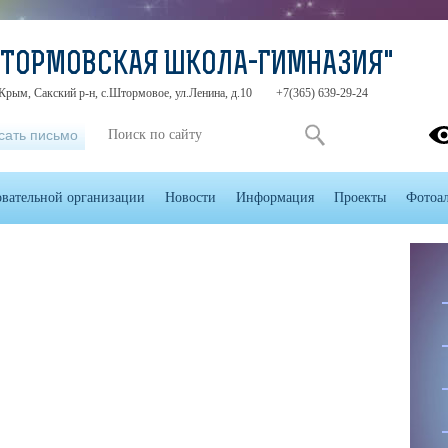
ШТОРМОВСКАЯ ШКОЛА-ГИМНАЗИЯ"
Крым, Сакский р-н, с.Штормовое, ул.Ленина, д.10
+7(365) 639-29-24
сать письмо
овательной организации
Новости
Информация
Проекты
Фотоа