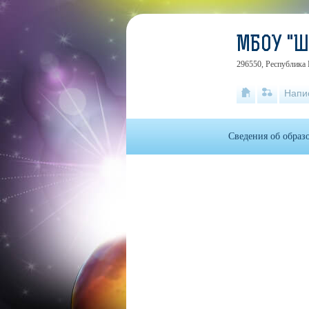
МБОУ "
296550, Республика 
Напи
Сведения об образ