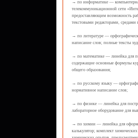
→ по информатике — компьютерна
телекоммуникационной сети «Инте
предоставляющим возможность раб
текстовыми редакторами, средами
→ по литературе — орфографическ
написание слов; полные тексты ху
→ по математике — линейка для п
содержащие основные формулы кур
общего образования;
→ по русскому языку — орфографи
нормативное написание слов;
→ по физике — линейка для постр
лабораторное оборудование для вы
→ по химии — линейка для оформ
калькулятор; комплект химических
химических опытов, предусмотрен