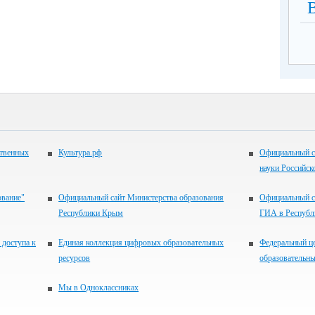
ственных
Культура.рф
Официальный с
науки Российск
ование"
Официальный сайт Министерства образования
Официальный с
Республики Крым
ГИА в Респуб
 доступа к
Единая коллекция цифровых образовательных
Федеральный ц
ресурсов
образовательны
Мы в Одноклассниках