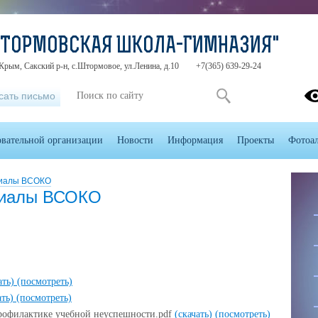
ШТОРМОВСКАЯ ШКОЛА-ГИМНАЗИЯ"
Крым, Сакский р-н, с.Штормовое, ул.Ленина, д.10
+7(365) 639-29-24
сать письмо
овательной организации
Новости
Информация
Проекты
Фотоа
риалы ВСОКО
риалы ВСОКО
ать)
(посмотреть)
ать)
(посмотреть)
профилактике учебной неуспешности.pdf
(скачать)
(посмотреть)