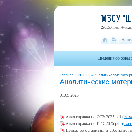
МБОУ "
296550, Республика 
Напи
Сведения об образ
Главная
»
ВСОКО
»
Аналитические мате
Аналитические мате
01.09.2023
Анал.справка по ОГЭ-2025.pdf
(скач
Анал.справка по ЕГЭ-2025.pdf
(скач
Приказ об организации работы по 