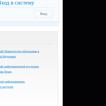
Вход в систему
Вход
айт Министерства образования и
ой Федерации
айт информационной поддержки
лике Крым
ентр информационно-
х ресурсов