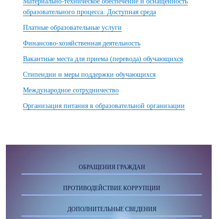
Материально-техническое обеспечение и оснащенность
образовательного процесса. Доступная среда
Платные образовательные услуги
Финансово-хозяйственная деятельность
Вакантные места для приема (перевода) обучающихся
Стипендии и меры поддержки обучающихся
Международное сотрудничество
Организация питания в образовательной организации
ОБРАЩЕНИЯ ГРАЖДАН
ПРОТИВОДЕЙСТВИЕ КОРРУПЦИИ
ДОПОЛНИТЕЛЬНЫЕ СВЕДЕНИЯ