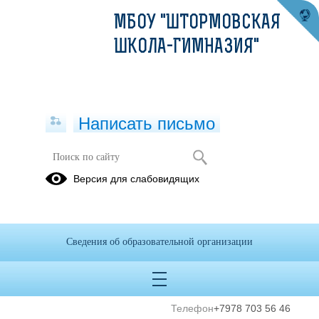
МБОУ "ШТОРМОВСКАЯ
ШКОЛА-ГИМНАЗИЯ"
Написать письмо
Директор гимназии, Учитель
Версия для слабовидящих
начальных классов
Электронная приемная
Дидковская
Наталья
Сведения об образовательной организации
Сергеевна
E-mail
nata.didkovskaya.74@cri
Телефон
+7978 703 56 46