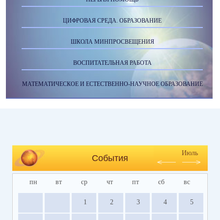
ЦИФРОВАЯ СРЕДА. ОБРАЗОВАНИЕ
ШКОЛА МИНПРОСВЕЩЕНИЯ
ВОСПИТАТЕЛЬНАЯ РАБОТА
МАТЕМАТИЧЕСКОЕ И ЕСТЕСТВЕННО-НАУЧНОЕ ОБРАЗОВАНИЕ
Июль
События
пн
вт
ср
чт
пт
сб
вс
1
2
3
4
5