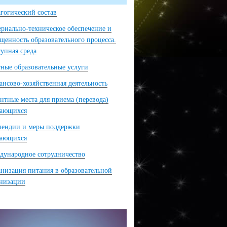
гогический состав
риально-техническое обеспечение и
щенность образовательного процесса.
упная среда
ные образовательные услуги
нсово-хозяйственная деятельность
нтные места для приема (перевода)
чающихся
пендии и меры поддержки
чающихся
ународное сотрудничество
низация питания в образовательной
анизации