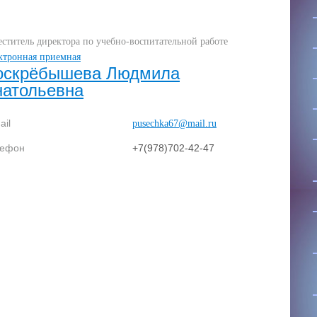
еститель директора по учебно-воспитательной работе
ктронная приемная
оскрёбышева Людмила
натольевна
ail
pusechka67@mail.ru
лефон
+7(978)702-42-47