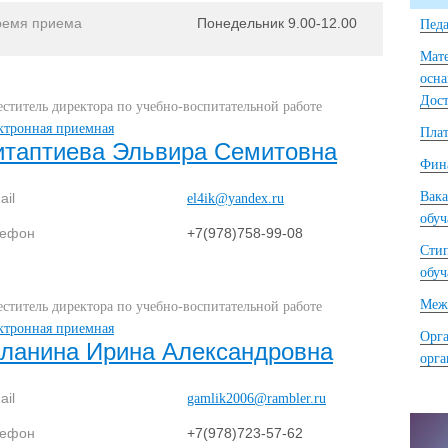
ремя приема
Понедельник 9.00-12.00
Педа
Мате
осна
Дост
еститель директора по учебно-воспитательной работе
ктронная приемная
Плат
итаптиева Эльвира Семитовна
Фина
Вака
ail
el4ik@yandex.ru
обу
лефон
+7(978)758-99-08
Сти
обу
Межд
еститель директора по учебно-воспитательной работе
ктронная приемная
Орга
аланина Ирина Александровна
орг
ail
gamlik2006@rambler.ru
лефон
+7(978)723-57-62