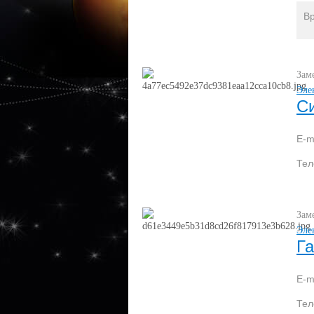
В
Зам
Эле
С
E-m
Те
Зам
Эле
Г
E-m
Те