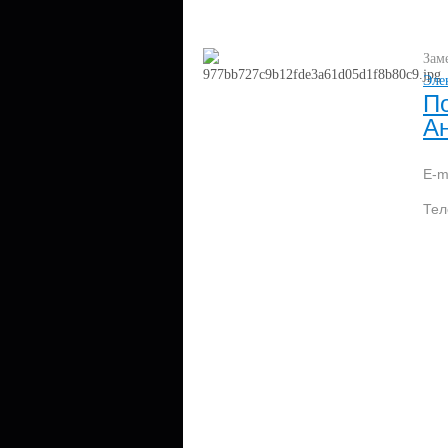
Зам
Эле
П
А
E-m
Те