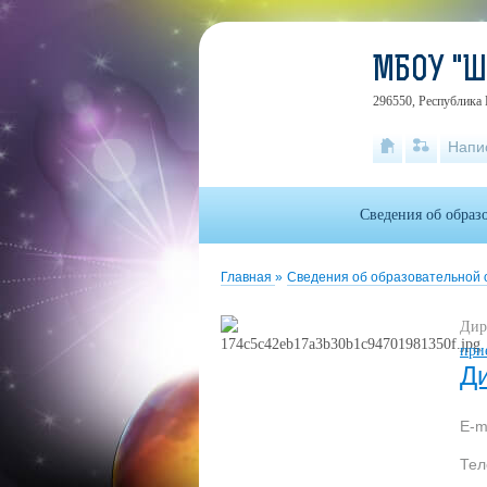
МБОУ "
296550, Республика 
Напи
Сведения об образ
Главная
»
Сведения об образовательной
Дир
при
Д
E-m
Те