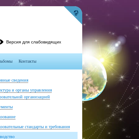
Версия для слабовидящих
льбомы
Контакты
вные сведения
ктура и органы управления
зовательной организацией
ументы
азование
зовательные стандарты и требования
водство