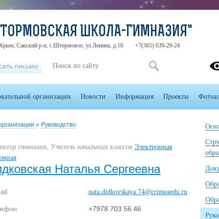
ШТОРМОВСКАЯ ШКОЛА-ГИМНАЗИЯ"
Крым, Сакский р-н, с.Штормовое, ул.Ленина, д.10
+7(365) 639-29-24
сать письмо
овательной организации
Новости
Информация
Проекты
Фотоа
 организации
»
Руководство
Осно
Стру
ектор гимназии, Учитель начальных классов
Электронная
обра
емная
идковская Наталья Сергеевна
Док
Обр
ail
nata.didkovskaya.74@crimeaedu.ru
Обра
лефон
+7978 703 56 46
Руко