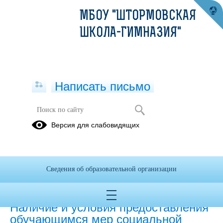
МБОУ "ШТОРМОВСКАЯ
ШКОЛА-ГИМНАЗИЯ"
Написать письмо
Версия для слабовидящих
Наличие и условия предоставления
обучающимся стипендий
СВ-ВО о назначении стипендии 2020-2021
(скачать)
Сведения об образовательной организации
(посмотреть)
Наличие и условия предоставления
обучающимся мер социальной