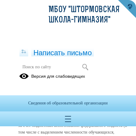
МБОУ "ШТОРМОВСКАЯ
ШКОЛА-ГИМНАЗИЯ"
Написать письмо
Версия для слабовидящих
Вакантные места для приема
(перевода) обучающихся
Дата обновления информации о вакантных местах: 01.03.2026
Сведения об образовательной организации
Реализуемые образовательные программы
:
Рабочая программа воспитания
:
за счет бюджетных ассигнований федерального бюджета (в
том числе с выделением численности обучающихся,