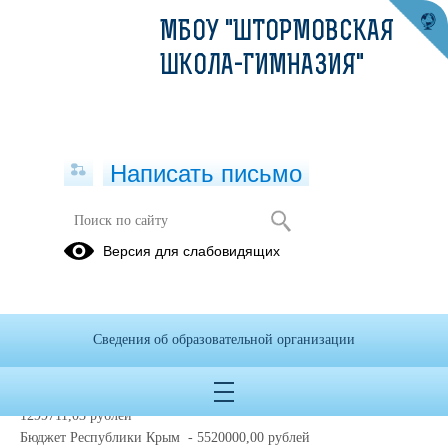
МБОУ "ШТОРМОВСКАЯ
ШКОЛА-ГИМНАЗИЯ"
Написать письмо
Версия для слабовидящих
Объём образовательной
деятельности
Объем образовательной деятельности, финансовое обеспечение
Сведения об образовательной организации
которой осуществляется:
Источник финансирования:
Бюджет муниципального образования Сакского района -
1299711,03 рублей
Бюджет Республики Крым - 5520000,00 рублей