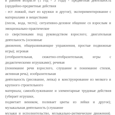
в раннем возрасте (1 год - 3 года) - предметная деятельность
(орудийно-предметные действия
- ест ложкой, пьет из кружки и другое); экспериментирование с
материалами и веществами
(песок, вода, тесто); ситуативно-деловое общение со взрослым и
эмоционально-практическое
со сверстниками под руководством взрослого; двигательная
деятельность (основные
движения, общеразвивающие упражнения, простые подвижные
игры); игровая
(отобразительная, сюжетно-отобразительная, игры с
дидактическими игрушками); речевая
(понимание речи взрослого, слушание и понимание стихов,
активная речь); изобразительная
деятельность (рисование, лепка) и конструирование из мелкого и
крупного строительного
материала; самообслуживание и элементарные трудовые действия
(убирает игрушки,
подметает веником, поливает цветы из лейки и другое);
музыкальная деятельность (слушание
музыки и исполнительство, музыкально-ритмические движения).