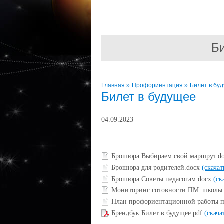
Би
Главная
»
Профориентация
»
Билет в бу
Билет в будущее
04.09.2023
Брошюра Выбираем свой маршрут.d
Брошюра для родителей.docx
(скачат
Брошюра Советы педагогам.docx
(ск
Мониторинг готовности ПМ_школы.
План профориентационной работы 
Брендбук Билет в будущее.pdf
(скача