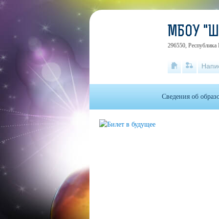
МБОУ "
296550, Республика 
Напи
Сведения об образ