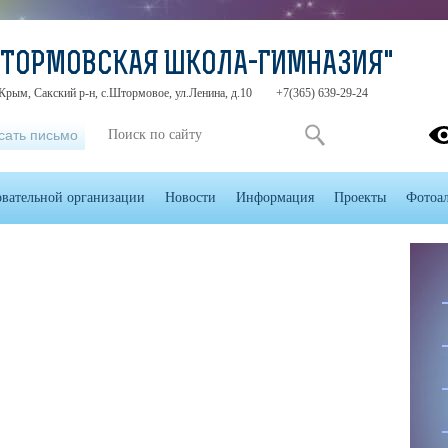
ШТОРМОВСКАЯ ШКОЛА-ГИМНАЗИЯ"
Крым, Сакский р-н, с.Штормовое, ул.Ленина, д.10
+7(365) 639-29-24
сать письмо
овательной организации
Новости
Информация
Проекты
Фотоа