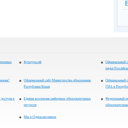
ственных
Культура.рф
Официальный с
науки Российск
ование"
Официальный сайт Министерства образования
Официальный с
Республики Крым
ГИА в Респуб
 доступа к
Единая коллекция цифровых образовательных
Федеральный ц
ресурсов
образовательны
Мы в Одноклассниках