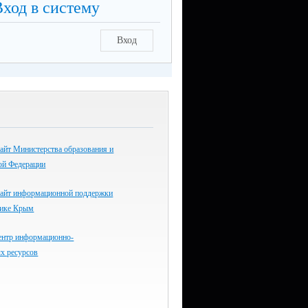
Вход в систему
Вход
айт Министерства образования и
ой Федерации
айт информационной поддержки
лике Крым
ентр информационно-
х ресурсов