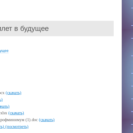
лет в будущее
дущее
ocx
(скачать)
ь)
ачать)
xlsx
(скачать)
профминимум (1).doc
(скачать)
ть)
(посмотреть)