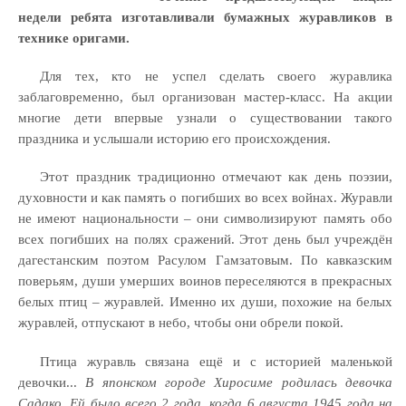
недели ребята изготавливали бумажных журавликов в
технике оригами.
Для тех, кто не успел сделать своего журавлика
заблаговременно, был организован мастер-класс. На акции
многие дети впервые узнали о существовании такого
праздника и услышали историю его происхождения.
Этот праздник традиционно отмечают как день поэзии,
духовности и как память о погибших во всех войнах. Журавли
не имеют национальности – они символизируют память обо
всех погибших на полях сражений. Этот день был учреждён
дагестанским поэтом Расулом Гамзатовым. По кавказским
поверьям, души умерших воинов переселяются в прекрасных
белых птиц – журавлей. Именно их души, похожие на белых
журавлей, отпускают в небо, чтобы они обрели покой.
Птица журавль связана ещё и с историей маленькой
девочки...
В японском городе Хиросиме родилась девочка
Садако. Ей было всего 2 года, когда 6 августа 1945 года на