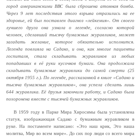
город американскими ВВС была сброшена атомная бомба.
Через 9 лет последствия этого взрыва отразились на ее
здоровье, ей был поставлен диагноз «лейкемия». От своего
лучшего друга она узнала о легенде, согласно которой
человек, сделавший тысячу бумажных журавликов, может
загадать желание, которое обязательно исполнится.
Легенда повлияла на Садако, и она, как многие пациенты
госпиталя, стала складывать журавликов из любых
попадавших в её руки кусочков бумаги. Она продолжала
складывать бумажные журавлики до самой смерти (25
октября 1955 г.). По легенде, рассказанной в книге «Садако и
тысяча бумажных журавликов», она успела сделать лишь
644 журавлика. Её друзья закончили работу, и Садако была
похоронена вместе с тысячей бумажных журавликов.
В 1959 году в Парке Мира Хиросимы была установлена
статуя, изображающая Садако с бумажным журавликом в
руке. На постаменте написано: «Это наш крик, Это наша
молитва, Мир во всем мире». До сих пор люди со всего мира