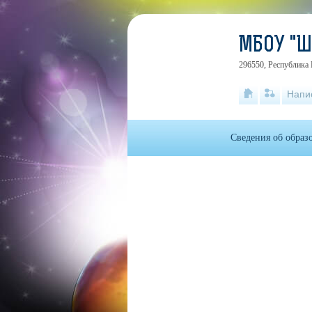
МБОУ "
296550, Республика 
Напи
Сведения об образ