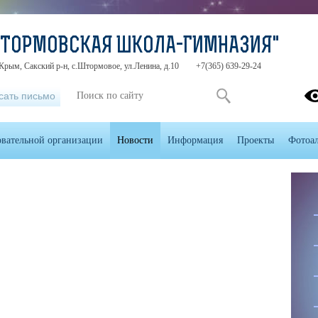
ШТОРМОВСКАЯ ШКОЛА-ГИМНАЗИЯ"
Крым, Сакский р-н, с.Штормовое, ул.Ленина, д.10
+7(365) 639-29-24
сать письмо
овательной организации
Новости
Информация
Проекты
Фотоа